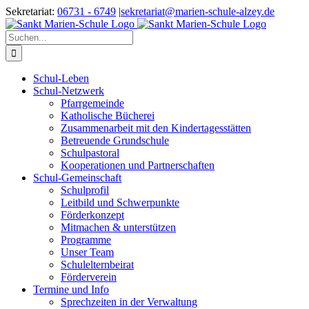
Zum
Sekretariat:
06731 - 6749
|
sekretariat@marien-schule-alzey.de
Inhalt
springen
Suche
nach:
Schul-Leben
Schul-Netzwerk
Pfarrgemeinde
Katholische Bücherei
Zusammenarbeit mit den Kindertagesstätten
Betreuende Grundschule
Schulpastoral
Kooperationen und Partnerschaften
Schul-Gemeinschaft
Schulprofil
Leitbild und Schwerpunkte
Förderkonzept
Mitmachen & unterstützen
Programme
Unser Team
Schulelternbeirat
Förderverein
Termine und Info
Sprechzeiten in der Verwaltung