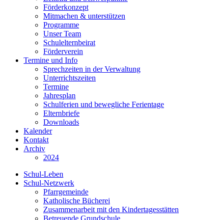
Förderkonzept
Mitmachen & unterstützen
Programme
Unser Team
Schulelternbeirat
Förderverein
Termine und Info
Sprechzeiten in der Verwaltung
Unterrichtszeiten
Termine
Jahresplan
Schulferien und bewegliche Ferientage
Elternbriefe
Downloads
Kalender
Kontakt
Archiv
2024
Schul-Leben
Schul-Netzwerk
Pfarrgemeinde
Katholische Bücherei
Zusammenarbeit mit den Kindertagesstätten
Betreuende Grundschule