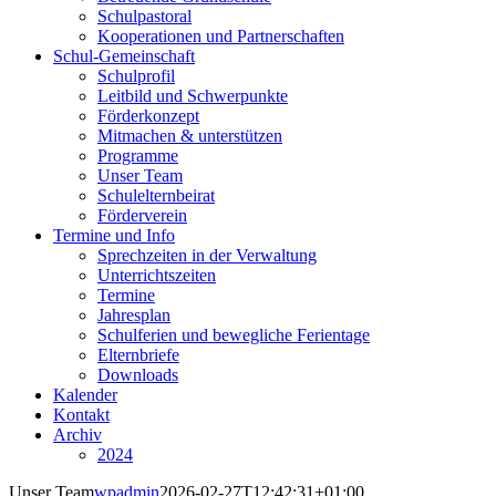
Schulpastoral
Kooperationen und Partnerschaften
Schul-Gemeinschaft
Schulprofil
Leitbild und Schwerpunkte
Förderkonzept
Mitmachen & unterstützen
Programme
Unser Team
Schulelternbeirat
Förderverein
Termine und Info
Sprechzeiten in der Verwaltung
Unterrichtszeiten
Termine
Jahresplan
Schulferien und bewegliche Ferientage
Elternbriefe
Downloads
Kalender
Kontakt
Archiv
2024
Unser Team
wpadmin
2026-02-27T12:42:31+01:00