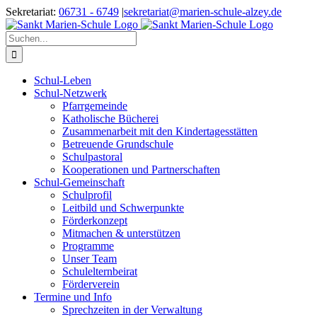
Zum
Sekretariat:
06731 - 6749
|
sekretariat@marien-schule-alzey.de
Inhalt
springen
Suche
nach:
Schul-Leben
Schul-Netzwerk
Pfarrgemeinde
Katholische Bücherei
Zusammenarbeit mit den Kindertagesstätten
Betreuende Grundschule
Schulpastoral
Kooperationen und Partnerschaften
Schul-Gemeinschaft
Schulprofil
Leitbild und Schwerpunkte
Förderkonzept
Mitmachen & unterstützen
Programme
Unser Team
Schulelternbeirat
Förderverein
Termine und Info
Sprechzeiten in der Verwaltung