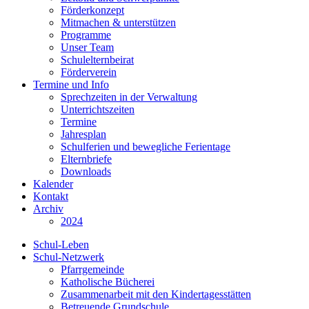
Förderkonzept
Mitmachen & unterstützen
Programme
Unser Team
Schulelternbeirat
Förderverein
Termine und Info
Sprechzeiten in der Verwaltung
Unterrichtszeiten
Termine
Jahresplan
Schulferien und bewegliche Ferientage
Elternbriefe
Downloads
Kalender
Kontakt
Archiv
2024
Schul-Leben
Schul-Netzwerk
Pfarrgemeinde
Katholische Bücherei
Zusammenarbeit mit den Kindertagesstätten
Betreuende Grundschule