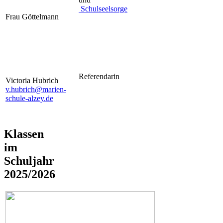
Schulseelsorge
Frau Göttelmann
Referendarin
Victoria Hubrich
v.hubrich@marien-
schule-alzey.de
Klassen
im
Schuljahr
2025/2026