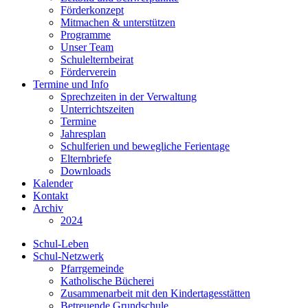
Förderkonzept
Mitmachen & unterstützen
Programme
Unser Team
Schulelternbeirat
Förderverein
Termine und Info
Sprechzeiten in der Verwaltung
Unterrichtszeiten
Termine
Jahresplan
Schulferien und bewegliche Ferientage
Elternbriefe
Downloads
Kalender
Kontakt
Archiv
2024
Schul-Leben
Schul-Netzwerk
Pfarrgemeinde
Katholische Bücherei
Zusammenarbeit mit den Kindertagesstätten
Betreuende Grundschule