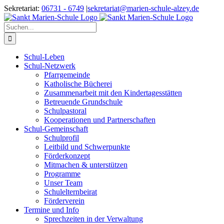
Zum
Sekretariat:
06731 - 6749
|
sekretariat@marien-schule-alzey.de
Inhalt
springen
Suche
nach:
Schul-Leben
Schul-Netzwerk
Pfarrgemeinde
Katholische Bücherei
Zusammenarbeit mit den Kindertagesstätten
Betreuende Grundschule
Schulpastoral
Kooperationen und Partnerschaften
Schul-Gemeinschaft
Schulprofil
Leitbild und Schwerpunkte
Förderkonzept
Mitmachen & unterstützen
Programme
Unser Team
Schulelternbeirat
Förderverein
Termine und Info
Sprechzeiten in der Verwaltung