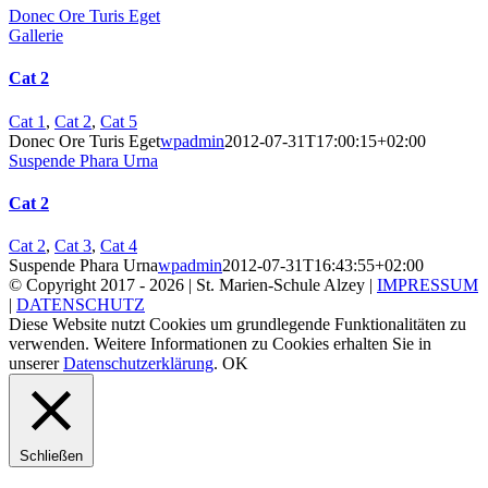
Donec Ore Turis Eget
Gallerie
Cat 2
Cat 1
,
Cat 2
,
Cat 5
Donec Ore Turis Eget
wpadmin
2012-07-31T17:00:15+02:00
Suspende Phara Urna
Cat 2
Cat 2
,
Cat 3
,
Cat 4
Suspende Phara Urna
wpadmin
2012-07-31T16:43:55+02:00
© Copyright 2017 -
2026 | St. Marien-Schule Alzey |
IMPRESSUM
|
DATENSCHUTZ
Diese Website nutzt Cookies um grundlegende Funktionalitäten zu
verwenden. Weitere Informationen zu Cookies erhalten Sie in
unserer
Datenschutzerklärung
.
OK
Schließen