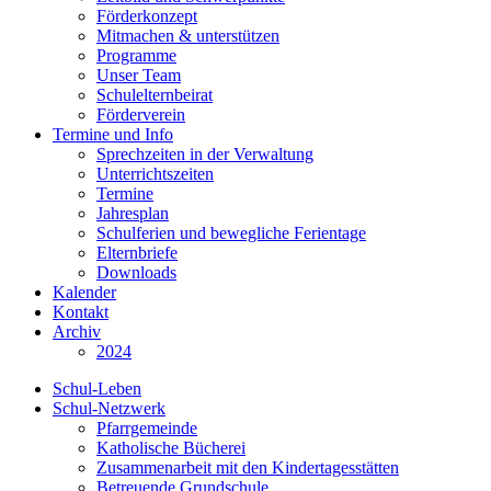
Förderkonzept
Mitmachen & unterstützen
Programme
Unser Team
Schulelternbeirat
Förderverein
Termine und Info
Sprechzeiten in der Verwaltung
Unterrichtszeiten
Termine
Jahresplan
Schulferien und bewegliche Ferientage
Elternbriefe
Downloads
Kalender
Kontakt
Archiv
2024
Schul-Leben
Schul-Netzwerk
Pfarrgemeinde
Katholische Bücherei
Zusammenarbeit mit den Kindertagesstätten
Betreuende Grundschule