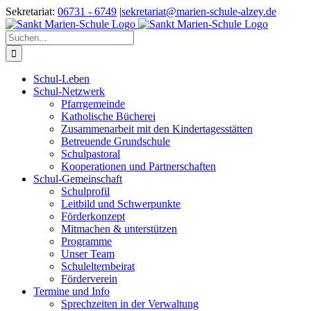
Zum
Sekretariat:
06731 - 6749
|
sekretariat@marien-schule-alzey.de
Inhalt
springen
Suche
nach:
Schul-Leben
Schul-Netzwerk
Pfarrgemeinde
Katholische Bücherei
Zusammenarbeit mit den Kindertagesstätten
Betreuende Grundschule
Schulpastoral
Kooperationen und Partnerschaften
Schul-Gemeinschaft
Schulprofil
Leitbild und Schwerpunkte
Förderkonzept
Mitmachen & unterstützen
Programme
Unser Team
Schulelternbeirat
Förderverein
Termine und Info
Sprechzeiten in der Verwaltung