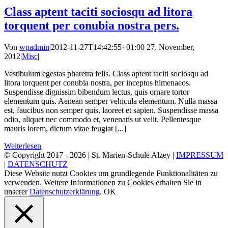
Class aptent taciti sociosqu ad litora
torquent per conubia nostra pers.
Von
wpadmin
|
2012-11-27T14:42:55+01:00
27. November,
2012
|
Misc
|
Vestibulum egestas pharetra felis. Class aptent taciti sociosqu ad
litora torquent per conubia nostra, per inceptos himenaeos.
Suspendisse dignissim bibendum lectus, quis ornare tortor
elementum quis. Aenean semper vehicula elementum. Nulla massa
est, faucibus non semper quis, laoreet et sapien. Suspendisse massa
odio, aliquet nec commodo et, venenatis ut velit. Pellentesque
mauris lorem, dictum vitae feugiat [...]
Weiterlesen
© Copyright 2017 -
2026 | St. Marien-Schule Alzey |
IMPRESSUM
|
DATENSCHUTZ
Diese Website nutzt Cookies um grundlegende Funktionalitäten zu
verwenden. Weitere Informationen zu Cookies erhalten Sie in
unserer
Datenschutzerklärung
.
OK