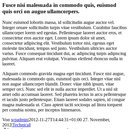
Fusce nisi malesuada in commodo quis, euismod
quis orci on augue ullamcorpers.
Nunc euismod lobortis massa, id sollicitudin augue auctor vel.
Integer ornare sollicitudin turpis vitae vestibulum. Curabitur faucibus
ullamcorper lorem sed egestas. Pellentesque laoreet auctor eros, et
consectetur eros auctor eget. Lorem ipsum dolor sit amet,
consectetur adipiscing elit. Vestibulum tortor nisi, egestas eget
molestie tincidunt, tempus sed justo. Vestibulum ultricies auctor
varius. Fusce consequat tincidunt dui, ac adipiscing turpis adipiscing
pulvinar. Aliquam erat volutpat. Vivamus eleifend rhoncus nulla in
laoreet.
Aliquam commodo gravida magna eget tincidunt. Fusce nisi augue,
malesuada in commodo quis, euismod quis orci. Integer vitae nisl
non augue ullamcorper blandit. Donec vitae nibh ipsum, vitae
semper orci. Nunc sed elit in nulla auctor imperdiet. Ut a nisl sit
amet odio accumsan laoreet. Sed pharetra lectus in arcu pellentesque
et iaculis justo pellentesque. Etiam laoreet sodales sapien, id congue
magna malesuada ut. Class aptent taciti sociosqu ad litora torquent
per conubia nostra, per inceptos himenaeos.
Von
wpadmin
|
2012-11-27T14:44:31+01:00
27. November,
2012
|
Technical
|