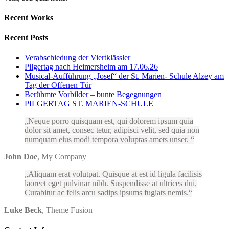
Recent Works
Recent Posts
Verabschiedung der Viertklässler
Pilgertag nach Heimersheim am 17.06.26
Musical-Aufführung „Josef“ der St. Marien- Schule Alzey am
Tag der Offenen Tür
Berühmte Vorbilder – bunte Begegnungen
PILGERTAG ST. MARIEN-SCHULE
Neque porro quisquam est, qui dolorem ipsum quia
dolor sit amet, consec tetur, adipisci velit, sed quia non
numquam eius modi tempora voluptas amets unser.
John Doe
,
My Company
Aliquam erat volutpat. Quisque at est id ligula facilisis
laoreet eget pulvinar nibh. Suspendisse at ultrices dui.
Curabitur ac felis arcu sadips ipsums fugiats nemis.
Luke Beck
,
Theme Fusion