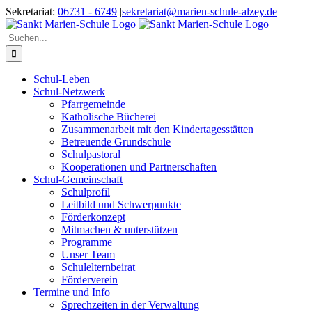
Zum
Sekretariat:
06731 - 6749
|
sekretariat@marien-schule-alzey.de
Inhalt
springen
Suche
nach:
Schul-Leben
Schul-Netzwerk
Pfarrgemeinde
Katholische Bücherei
Zusammenarbeit mit den Kindertagesstätten
Betreuende Grundschule
Schulpastoral
Kooperationen und Partnerschaften
Schul-Gemeinschaft
Schulprofil
Leitbild und Schwerpunkte
Förderkonzept
Mitmachen & unterstützen
Programme
Unser Team
Schulelternbeirat
Förderverein
Termine und Info
Sprechzeiten in der Verwaltung