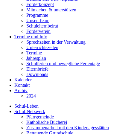
Förderkonzept
Mitmachen & unterstützen
Programme
Unser Team
Schulelternbeirat
Förderverein
Termine und Info
Sprechzeiten in der Verwaltung
Unterrichtszeiten
Termine
Jahresplan
Schulferien und bewegliche Ferientage
Elternbriefe
Downloads
Kalender
Kontakt
Archiv
2024
Schul-Leben
Schul-Netzwerk
Pfarrgemeinde
Katholische Bücherei
Zusammenarbeit mit den Kindertagesstätten
Betreuende Grundschule