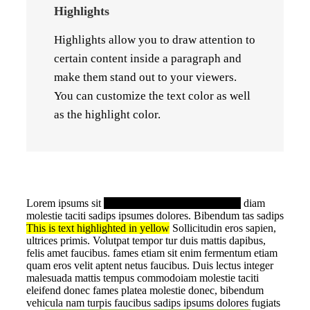
Highlights
Highlights allow you to draw attention to
certain content inside a paragraph and
make them stand out to your viewers.
You can customize the text color as well
as the highlight color.
Lorem ipsums sit
This is text highlighted in black
diam
molestie taciti sadips ipsumes dolores. Bibendum tas sadips
This is text highlighted in yellow
Sollicitudin eros sapien,
ultrices primis. Volutpat tempor tur duis mattis dapibus,
felis amet faucibus. fames etiam sit enim fermentum etiam
quam eros velit aptent netus faucibus. Duis lectus integer
malesuada mattis tempus commodoiam molestie taciti
eleifend donec fames platea molestie donec, bibendum
vehicula nam turpis faucibus sadips ipsums dolores fugiats