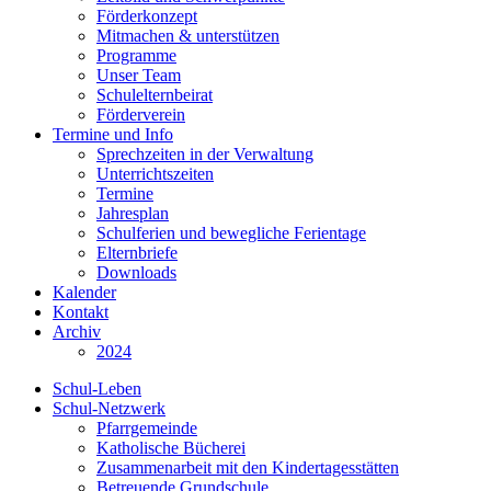
Förderkonzept
Mitmachen & unterstützen
Programme
Unser Team
Schulelternbeirat
Förderverein
Termine und Info
Sprechzeiten in der Verwaltung
Unterrichtszeiten
Termine
Jahresplan
Schulferien und bewegliche Ferientage
Elternbriefe
Downloads
Kalender
Kontakt
Archiv
2024
Schul-Leben
Schul-Netzwerk
Pfarrgemeinde
Katholische Bücherei
Zusammenarbeit mit den Kindertagesstätten
Betreuende Grundschule