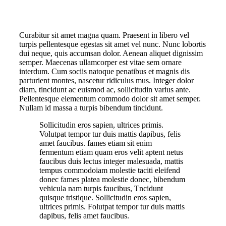
Curabitur sit amet magna quam. Praesent in libero vel
turpis pellentesque egestas sit amet vel nunc. Nunc lobortis
dui neque, quis accumsan dolor. Aenean aliquet dignissim
semper. Maecenas ullamcorper est vitae sem ornare
interdum. Cum sociis natoque penatibus et magnis dis
parturient montes, nascetur ridiculus mus. Integer dolor
diam, tincidunt ac euismod ac, sollicitudin varius ante.
Pellentesque elementum commodo dolor sit amet semper.
Nullam id massa a turpis bibendum tincidunt.
Sollicitudin eros sapien, ultrices primis.
Volutpat tempor tur duis mattis dapibus, felis
amet faucibus. fames etiam sit enim
fermentum etiam quam eros velit aptent netus
faucibus duis lectus integer malesuada, mattis
tempus commodoiam molestie taciti eleifend
donec fames platea molestie donec, bibendum
vehicula nam turpis faucibus, Tncidunt
quisque tristique. Sollicitudin eros sapien,
ultrices primis. Folutpat tempor tur duis mattis
dapibus, felis amet faucibus.