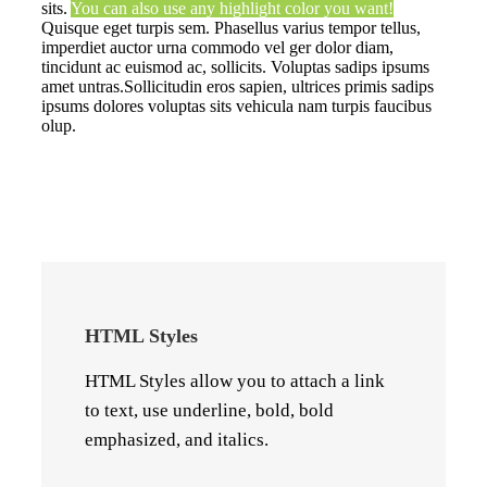
sits.
You can also use any highlight color you want!
Quisque eget turpis sem. Phasellus varius tempor tellus,
imperdiet auctor urna commodo vel ger dolor diam,
tincidunt ac euismod ac, sollicits. Voluptas sadips ipsums
amet untras.Sollicitudin eros sapien, ultrices primis sadips
ipsums dolores voluptas sits vehicula nam turpis faucibus
olup.
HTML Styles
HTML Styles allow you to attach a link
to text, use underline, bold, bold
emphasized, and italics.