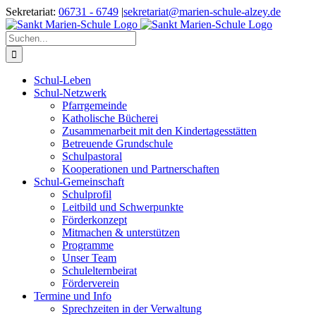
Zum
Sekretariat:
06731 - 6749
|
sekretariat@marien-schule-alzey.de
Inhalt
springen
Suche
nach:
Schul-Leben
Schul-Netzwerk
Pfarrgemeinde
Katholische Bücherei
Zusammenarbeit mit den Kindertagesstätten
Betreuende Grundschule
Schulpastoral
Kooperationen und Partnerschaften
Schul-Gemeinschaft
Schulprofil
Leitbild und Schwerpunkte
Förderkonzept
Mitmachen & unterstützen
Programme
Unser Team
Schulelternbeirat
Förderverein
Termine und Info
Sprechzeiten in der Verwaltung