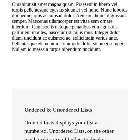
Curabitur sit amet magna quam. Praesent in libero vel
turpis pellentesque egestas sit amet vel nunc. Nunc lobortis
dui neque, quis accumsan dolor. Aenean aliquet dignissim
semper. Maecenas ullamcorper est vitae sem ornare
interdum. Cum sociis natoque penatibus et magnis dis
parturient montes, nascetur ridiculus mus. Integer dolor
diam, tincidunt ac euismod ac, sollicitudin varius ante.
Pellentesque elementum commodo dolor sit amet semper.
Nullam id massa a turpis bibendum tincidunt.
Ordered & Unordered Lists
Ordered Lists displays your list as
numbered. Unordered Lists, on the other
hand, makes use of bullets to display