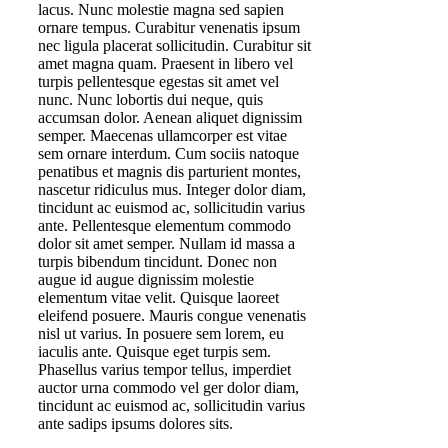
lacus. Nunc molestie magna sed sapien
ornare tempus. Curabitur venenatis ipsum
nec ligula placerat sollicitudin. Curabitur sit
amet magna quam. Praesent in libero vel
turpis pellentesque egestas sit amet vel
nunc. Nunc lobortis dui neque, quis
accumsan dolor. Aenean aliquet dignissim
semper. Maecenas ullamcorper est vitae
sem ornare interdum. Cum sociis natoque
penatibus et magnis dis parturient montes,
nascetur ridiculus mus. Integer dolor diam,
tincidunt ac euismod ac, sollicitudin varius
ante. Pellentesque elementum commodo
dolor sit amet semper. Nullam id massa a
turpis bibendum tincidunt. Donec non
augue id augue dignissim molestie
elementum vitae velit. Quisque laoreet
eleifend posuere. Mauris congue venenatis
nisl ut varius. In posuere sem lorem, eu
iaculis ante. Quisque eget turpis sem.
Phasellus varius tempor tellus, imperdiet
auctor urna commodo vel ger dolor diam,
tincidunt ac euismod ac, sollicitudin varius
ante sadips ipsums dolores sits.