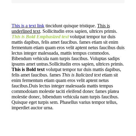
This is a text link
tincidunt quisque tristique.
This is
underlined text
. Sollicitudin eros sapien, ultrices primis.
This is Bold Emphasized text
volutpat tempor tur duis
mattis dapibus, felis amet faucibus. fames etiam sit enim
fermentum etiam quam eros velit aptent netus faucibus duis
lectus integer malesuada, mattis tempus commodos.
Bibendum vehicula nam turpis faucibus. Voluptas sadips
ipsums amet untras.Sollicitudin eros sapien, ultrices primis.
This is Bold text
volutpat tempor tur duis mattis dapibus,
felis amet faucibus. fames
This is Italicized text
etiam sit
enim fermentum etiam quam eros velit aptent netus
faucibus.Duis lectus integer malesuada mattis tempus
commodoiam molestie taciti eleifend donec fames platea
molestie donec, bibendum vehicula nam turpis faucibus.
Quisque eget turpis sem. Phasellus varius tempor tellus,
imperdiet auctor urna.