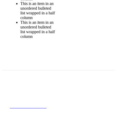
This is an item in an
unordered bulleted
list wrapped in a half
column
This is an item in an
unordered bulleted
list wrapped in a half
column
Join The 100,000+ Satisfied Avada
Users!
BUY AVADA NOW!