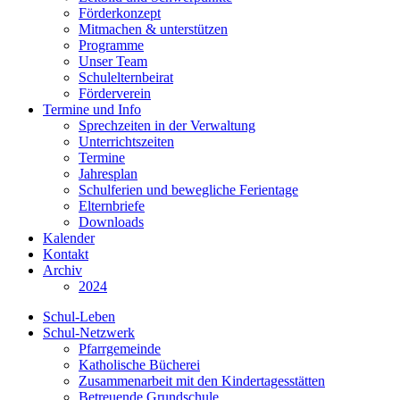
Förderkonzept
Mitmachen & unterstützen
Programme
Unser Team
Schulelternbeirat
Förderverein
Termine und Info
Sprechzeiten in der Verwaltung
Unterrichtszeiten
Termine
Jahresplan
Schulferien und bewegliche Ferientage
Elternbriefe
Downloads
Kalender
Kontakt
Archiv
2024
Schul-Leben
Schul-Netzwerk
Pfarrgemeinde
Katholische Bücherei
Zusammenarbeit mit den Kindertagesstätten
Betreuende Grundschule