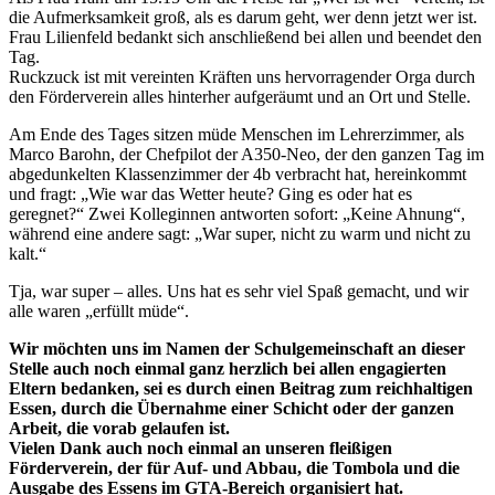
die Aufmerksamkeit groß, als es darum geht, wer denn jetzt wer ist.
Frau Lilienfeld bedankt sich anschließend bei allen und beendet den
Tag.
Ruckzuck ist mit vereinten Kräften uns hervorragender Orga durch
den Förderverein alles hinterher aufgeräumt und an Ort und Stelle.
Am Ende des Tages sitzen müde Menschen im Lehrerzimmer, als
Marco Barohn, der Chefpilot der A350-Neo, der den ganzen Tag im
abgedunkelten Klassenzimmer der 4b verbracht hat, hereinkommt
und fragt: „Wie war das Wetter heute? Ging es oder hat es
geregnet?“ Zwei Kolleginnen antworten sofort: „Keine Ahnung“,
während eine andere sagt: „War super, nicht zu warm und nicht zu
kalt.“
Tja, war super – alles. Uns hat es sehr viel Spaß gemacht, und wir
alle waren „erfüllt müde“.
Wir möchten uns im Namen der Schulgemeinschaft an dieser
Stelle auch noch einmal ganz herzlich bei allen engagierten
Eltern bedanken, sei es durch einen Beitrag zum reichhaltigen
Essen, durch die Übernahme einer Schicht oder der ganzen
Arbeit, die vorab gelaufen ist.
Vielen Dank auch noch einmal an unseren fleißigen
Förderverein, der für Auf- und Abbau, die Tombola und die
Ausgabe des Essens im GTA-Bereich organisiert hat.