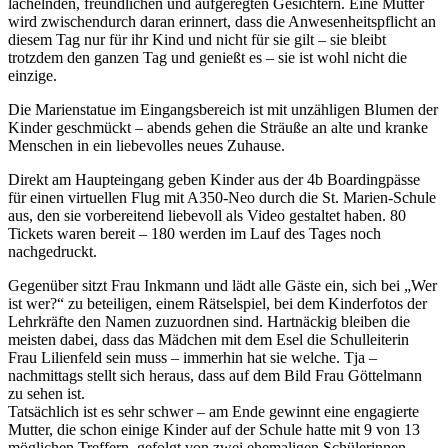
lächelnden, freundlichen und aufgeregten Gesichtern. Eine Mutter
wird zwischendurch daran erinnert, dass die Anwesenheitspflicht an
diesem Tag nur für ihr Kind und nicht für sie gilt – sie bleibt
trotzdem den ganzen Tag und genießt es – sie ist wohl nicht die
einzige.
Die Marienstatue im Eingangsbereich ist mit unzähligen Blumen der
Kinder geschmückt – abends gehen die Sträuße an alte und kranke
Menschen in ein liebevolles neues Zuhause.
Direkt am Haupteingang geben Kinder aus der 4b Boardingpässe
für einen virtuellen Flug mit A350-Neo durch die St. Marien-Schule
aus, den sie vorbereitend liebevoll als Video gestaltet haben. 80
Tickets waren bereit – 180 werden im Lauf des Tages noch
nachgedruckt.
Gegenüber sitzt Frau Inkmann und lädt alle Gäste ein, sich bei „Wer
ist wer?“ zu beteiligen, einem Rätselspiel, bei dem Kinderfotos der
Lehrkräfte den Namen zuzuordnen sind. Hartnäckig bleiben die
meisten dabei, dass das Mädchen mit dem Esel die Schulleiterin
Frau Lilienfeld sein muss – immerhin hat sie welche. Tja –
nachmittags stellt sich heraus, dass auf dem Bild Frau Göttelmann
zu sehen ist.
Tatsächlich ist es sehr schwer – am Ende gewinnt eine engagierte
Mutter, die schon einige Kinder auf der Schule hatte mit 9 von 13
möglichen Treffern, gefolgt von zwei ehemaligen Schülerinnen.