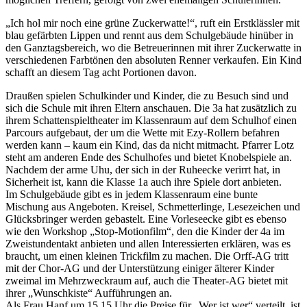
„Ich hol mir noch eine grüne Zuckerwatte!“, ruft ein Erstklässler mit
blau gefärbten Lippen und rennt aus dem Schulgebäude hinüber in
den Ganztagsbereich, wo die Betreuerinnen mit ihrer Zuckerwatte in
verschiedenen Farbtönen den absoluten Renner verkaufen. Ein Kind
schafft an diesem Tag acht Portionen davon.
Draußen spielen Schulkinder und Kinder, die zu Besuch sind und
sich die Schule mit ihren Eltern anschauen. Die 3a hat zusätzlich zu
ihrem Schattenspieltheater im Klassenraum auf dem Schulhof einen
Parcours aufgebaut, der um die Wette mit Ezy-Rollern befahren
werden kann – kaum ein Kind, das da nicht mitmacht. Pfarrer Lotz
steht am anderen Ende des Schulhofes und bietet Knobelspiele an.
Nachdem der arme Uhu, der sich in der Ruheecke verirrt hat, in
Sicherheit ist, kann die Klasse 1a auch ihre Spiele dort anbieten.
Im Schulgebäude gibt es in jedem Klassenraum eine bunte
Mischung aus Angeboten. Kreisel, Schmetterlinge, Lesezeichen und
Glücksbringer werden gebastelt. Eine Vorleseecke gibt es ebenso
wie den Workshop „Stop-Motionfilm“, den die Kinder der 4a im
Zweistundentakt anbieten und allen Interessierten erklären, was es
braucht, um einen kleinen Trickfilm zu machen. Die Orff-AG tritt
mit der Chor-AG und der Unterstützung einiger älterer Kinder
zweimal im Mehrzweckraum auf, auch die Theater-AG bietet mit
ihrer „Wunschkiste“ Aufführungen an.
Als Frau Hanf um 15.15 Uhr die Preise für „Wer ist wer“ verteilt, ist