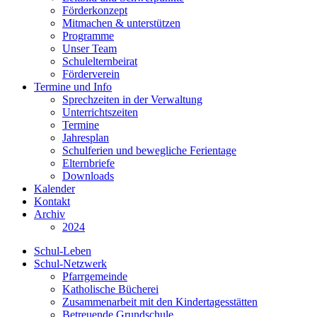
Förderkonzept
Mitmachen & unterstützen
Programme
Unser Team
Schulelternbeirat
Förderverein
Termine und Info
Sprechzeiten in der Verwaltung
Unterrichtszeiten
Termine
Jahresplan
Schulferien und bewegliche Ferientage
Elternbriefe
Downloads
Kalender
Kontakt
Archiv
2024
Schul-Leben
Schul-Netzwerk
Pfarrgemeinde
Katholische Bücherei
Zusammenarbeit mit den Kindertagesstätten
Betreuende Grundschule