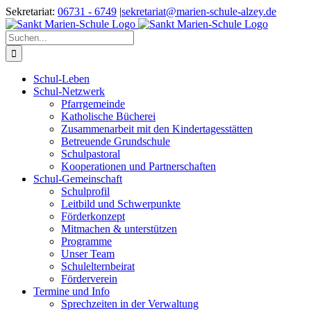
Zum
Sekretariat:
06731 - 6749
|
sekretariat@marien-schule-alzey.de
Inhalt
springen
Suche
nach:
Schul-Leben
Schul-Netzwerk
Pfarrgemeinde
Katholische Bücherei
Zusammenarbeit mit den Kindertagesstätten
Betreuende Grundschule
Schulpastoral
Kooperationen und Partnerschaften
Schul-Gemeinschaft
Schulprofil
Leitbild und Schwerpunkte
Förderkonzept
Mitmachen & unterstützen
Programme
Unser Team
Schulelternbeirat
Förderverein
Termine und Info
Sprechzeiten in der Verwaltung