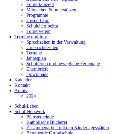
Förderkonzept
Mitmachen & unterstützen
Programme
Unser Team
Schulelternbeirat
Förderverein
Termine und Info
Sprechzeiten in der Verwaltung
Unterrichtszeiten
Termine
Jahresplan
Schulferien und bewegliche Ferientage
Elternbriefe
Downloads
Kalender
Kontakt
Archiv
2024
Schul-Leben
Schul-Netzwerk
Pfarrgemeinde
Katholische Bücherei
Zusammenarbeit mit den Kindertagesstätten
Betreuende Grundschule