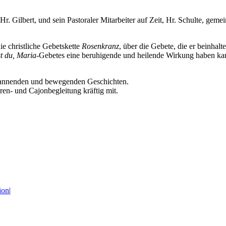
Hr. Gilbert, und sein Pastoraler Mitarbeiter auf Zeit, Hr. Schulte, gem
ie christliche Gebetskette
Rosenkranz
, über die Gebete, die er beinhal
t du, Maria
-Gebetes eine beruhigende und heilende Wirkung haben ka
spannenden und bewegenden Geschichten.
rren- und Cajonbegleitung kräftig mit.
ion
|