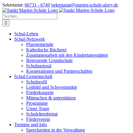
Zum
Sekretariat:
06731 - 6749
|
sekretariat@marien-schule-alzey.de
Inhalt
springen
Suche
nach:
Schul-Leben
Schul-Netzwerk
Pfarrgemeinde
Katholische Bücherei
Zusammenarbeit mit den Kindertagesstätten
Betreuende Grundschule
Schulpastoral
Kooperationen und Partnerschaften
Schul-Gemeinschaft
Schulprofil
Leitbild und Schwerpunkte
Förderkonzept
Mitmachen & unterstützen
Programme
Unser Team
Schulelternbeirat
Förderverein
Termine und Info
Sprechzeiten in der Verwaltung