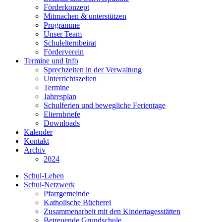
Förderkonzept
Mitmachen & unterstützen
Programme
Unser Team
Schulelternbeirat
Förderverein
Termine und Info
Sprechzeiten in der Verwaltung
Unterrichtszeiten
Termine
Jahresplan
Schulferien und bewegliche Ferientage
Elternbriefe
Downloads
Kalender
Kontakt
Archiv
2024
Schul-Leben
Schul-Netzwerk
Pfarrgemeinde
Katholische Bücherei
Zusammenarbeit mit den Kindertagesstätten
Betreuende Grundschule