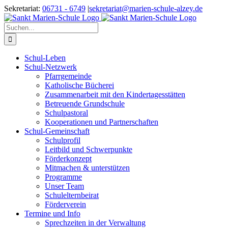
Zum
Sekretariat:
06731 - 6749
|
sekretariat@marien-schule-alzey.de
Inhalt
springen
Suche
nach:
Schul-Leben
Schul-Netzwerk
Pfarrgemeinde
Katholische Bücherei
Zusammenarbeit mit den Kindertagesstätten
Betreuende Grundschule
Schulpastoral
Kooperationen und Partnerschaften
Schul-Gemeinschaft
Schulprofil
Leitbild und Schwerpunkte
Förderkonzept
Mitmachen & unterstützen
Programme
Unser Team
Schulelternbeirat
Förderverein
Termine und Info
Sprechzeiten in der Verwaltung