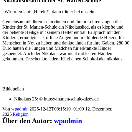
Nikolausbesuch in der St. Marien-Schule
„Wir rufen laut: ‚Herein!‘, dann tritt er bei uns ein.“
Gemeinsam mit ihren Lehrerinnen und ihrem Lehrer sangen die
Kinder der St. Marien-Schule ein Nikolauslied, als es klopfte und
der beliebte Heilige mit seinem Helfer eintrat. Er sprach mit den
Kindern, ermutigte sie, offene Augen und mitfühlende Herzen für
Menschen in Not zu haben und dankte ihnen für ihre Gaben. 280,00
Euro hatten die Jungen und Mädchen für erkrankte Kinder
gespendet. Auch der Nikolaus war nicht mit leeren Händen
gekommen. Er schenkte jedem Kind einen Schokoladennikolaus.
Bildquellen
Nikolaus 25: © https://marien-schule-alzey.de
Von
wpadmin
|
2025-12-12T08:15:10+01:00
12. Dezember,
2025
|
Religion
|
Über den Autor:
wpadmin