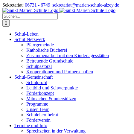
Zum
Sekretariat:
06731 - 6749
|
sekretariat@marien-schule-alzey.de
Inhalt
springen
Suche
nach:
Schul-Leben
Schul-Netzwerk
Pfarrgemeinde
Katholische Bücherei
Zusammenarbeit mit den Kindertagesstätten
Betreuende Grundschule
Schulpastoral
Kooperationen und Partnerschaften
Schul-Gemeinschaft
Schulprofil
Leitbild und Schwerpunkte
Förderkonzept
Mitmachen & unterstützen
Programme
Unser Team
Schulelternbeirat
Förderverein
Termine und Info
Sprechzeiten in der Verwaltung