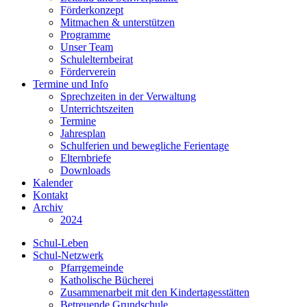
Förderkonzept
Mitmachen & unterstützen
Programme
Unser Team
Schulelternbeirat
Förderverein
Termine und Info
Sprechzeiten in der Verwaltung
Unterrichtszeiten
Termine
Jahresplan
Schulferien und bewegliche Ferientage
Elternbriefe
Downloads
Kalender
Kontakt
Archiv
2024
Schul-Leben
Schul-Netzwerk
Pfarrgemeinde
Katholische Bücherei
Zusammenarbeit mit den Kindertagesstätten
Betreuende Grundschule