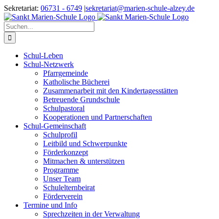
Zum
Sekretariat:
06731 - 6749
|
sekretariat@marien-schule-alzey.de
Inhalt
springen
Suche
nach:
Schul-Leben
Schul-Netzwerk
Pfarrgemeinde
Katholische Bücherei
Zusammenarbeit mit den Kindertagesstätten
Betreuende Grundschule
Schulpastoral
Kooperationen und Partnerschaften
Schul-Gemeinschaft
Schulprofil
Leitbild und Schwerpunkte
Förderkonzept
Mitmachen & unterstützen
Programme
Unser Team
Schulelternbeirat
Förderverein
Termine und Info
Sprechzeiten in der Verwaltung