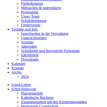
Förderkonzept
Mitmachen & unterstützen
Programme
Unser Team
Schulelternbeirat
Förderverein
Termine und Info
Sprechzeiten in der Verwaltung
Unterrichtszeiten
Termine
Jahresplan
Schulferien und bewegliche Ferientage
Elternbriefe
Downloads
Kalender
Kontakt
Archiv
2024
Schul-Leben
Schul-Netzwerk
Pfarrgemeinde
Katholische Bücherei
Zusammenarbeit mit den Kindertagesstätten
Betreuende Grundschule