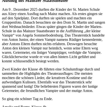
Ausflug ins Mainzer Staatstheater
Am 9 . Dezember 2025 durften die Kinder der St. Marien Schule
aus Alzey einen Ausflug nach Mainz machen. Als erstes gingen sie
auf den Spielplatz. Dort durften sie spielen und machten ein
Gruppenfoto. Danach besuchten sie den Dom St. Martin und sangen
dort Weihnachtslieder. Etwas später gingen die Kinder der Marien-
Schule in das Mainzer Staatstheater in die Aufführung „der kleine
Vampir“ von Angela Sommerbodenburg. Das Theaterstück handelte
von Anton Junior, der einen Vampir namens Rüdiger kennenlernte,
aber Antons Eltern durften nichts erfahren. Deswegen besuchte
Anton den kleinen Vampir nur heimlich, wenn seine Eltern weg
waren. Geiermeier, ein listiger Vampirjäger, verfolgte die Vampire.
Glücklicherweise wurde er von allen hinters Licht geführt und
konnte schlussendlich besiegt werden.
Zwei Kinder der Klasse 4b führten eine Schulumfrage durch und
sammelten die Highlights des Theaterausfluges: Die meisten
mochten die schönen Lieder, die kreativen Kostüme und die
aufwendigen Kulissen. Ebenfalls war das Theaterstück sehr
spannend und lustig! Die beliebtesten Figuren waren der lustige
Geiermeier, die freundlichen Vampire und der mutige Anton.
So ging ein schöner Tag zu Ende.
Amalia und Romy, Klasse 4b