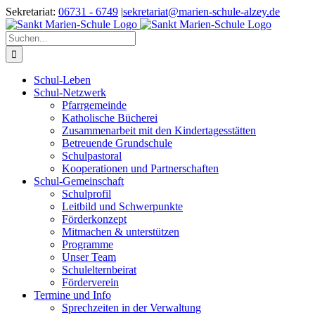
Zum
Sekretariat:
06731 - 6749
|
sekretariat@marien-schule-alzey.de
Inhalt
springen
Suche
nach:
Schul-Leben
Schul-Netzwerk
Pfarrgemeinde
Katholische Bücherei
Zusammenarbeit mit den Kindertagesstätten
Betreuende Grundschule
Schulpastoral
Kooperationen und Partnerschaften
Schul-Gemeinschaft
Schulprofil
Leitbild und Schwerpunkte
Förderkonzept
Mitmachen & unterstützen
Programme
Unser Team
Schulelternbeirat
Förderverein
Termine und Info
Sprechzeiten in der Verwaltung