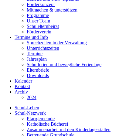
Förderkonzept
Mitmachen & unterstützen
Programme
Unser Team
Schulelternbeirat
Förderverein
Termine und Info
Sprechzeiten in der Verwaltung
Unterrichtszeiten
Termine
Jahresplan
Schulferien und bewegliche Ferientage
Elternbriefe
Downloads
Kalender
Kontakt
Archiv
2024
Schul-Leben
Schul-Netzwerk
Pfarrgemeinde
Katholische Bücherei
Zusammenarbeit mit den Kindertagesstätten
Betreuende Grundschule