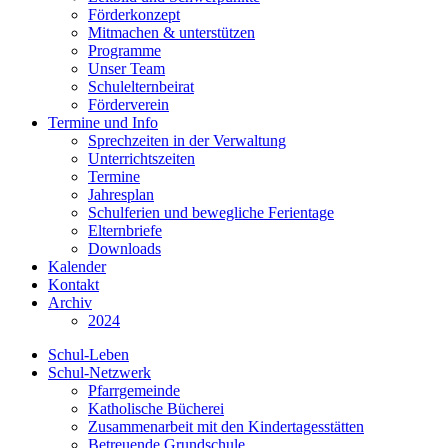
Förderkonzept
Mitmachen & unterstützen
Programme
Unser Team
Schulelternbeirat
Förderverein
Termine und Info
Sprechzeiten in der Verwaltung
Unterrichtszeiten
Termine
Jahresplan
Schulferien und bewegliche Ferientage
Elternbriefe
Downloads
Kalender
Kontakt
Archiv
2024
Schul-Leben
Schul-Netzwerk
Pfarrgemeinde
Katholische Bücherei
Zusammenarbeit mit den Kindertagesstätten
Betreuende Grundschule