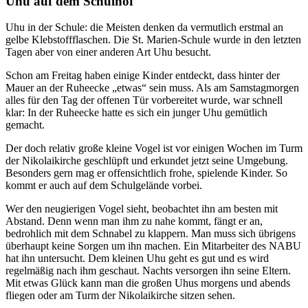
Uhu auf dem Schulhof
Uhu in der Schule: die Meisten denken da vermutlich erstmal an
gelbe Klebstoffflaschen. Die St. Marien-Schule wurde in den letzten
Tagen aber von einer anderen Art Uhu besucht.
Schon am Freitag haben einige Kinder entdeckt, dass hinter der
Mauer an der Ruheecke „etwas“ sein muss. Als am Samstagmorgen
alles für den Tag der offenen Tür vorbereitet wurde, war schnell
klar: In der Ruheecke hatte es sich ein junger Uhu gemütlich
gemacht.
Der doch relativ große kleine Vogel ist vor einigen Wochen im Turm
der Nikolaikirche geschlüpft und erkundet jetzt seine Umgebung.
Besonders gern mag er offensichtlich frohe, spielende Kinder. So
kommt er auch auf dem Schulgelände vorbei.
Wer den neugierigen Vogel sieht, beobachtet ihn am besten mit
Abstand. Denn wenn man ihm zu nahe kommt, fängt er an,
bedrohlich mit dem Schnabel zu klappern. Man muss sich übrigens
überhaupt keine Sorgen um ihn machen. Ein Mitarbeiter des NABU
hat ihn untersucht. Dem kleinen Uhu geht es gut und es wird
regelmäßig nach ihm geschaut. Nachts versorgen ihn seine Eltern.
Mit etwas Glück kann man die großen Uhus morgens und abends
fliegen oder am Turm der Nikolaikirche sitzen sehen.