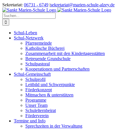
Zum
Sekretariat:
06731 - 6749
|
sekretariat@marien-schule-alzey.de
Inhalt
springen
Suche
nach:
Schul-Leben
Schul-Netzwerk
Pfarrgemeinde
Katholische Bücherei
Zusammenarbeit mit den Kindertagesstätten
Betreuende Grundschule
Schulpastoral
Kooperationen und Partnerschaften
Schul-Gemeinschaft
Schulprofil
Leitbild und Schwerpunkte
Förderkonzept
Mitmachen & unterstützen
Programme
Unser Team
Schulelternbeirat
Förderverein
Termine und Info
Sprechzeiten in der Verwaltung